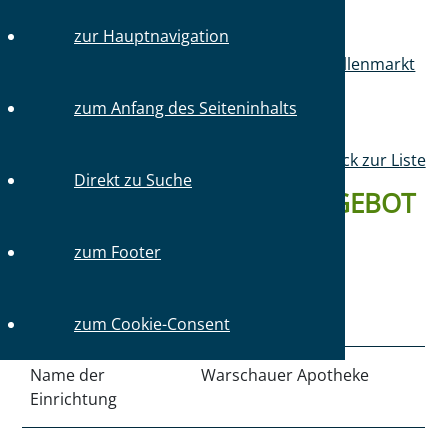
zur Hauptnavigation
Sie sind hier:
Startseite
Mitglieder
Stellenmarkt
Stellenangebote
zum Anfang des Seiteninhalts
Zurück zur Liste
Direkt zu Suche
DETAILS ZUM STELLENANGEBOT
#3698 VOM 17.01.2026
zum Footer
Art der Einrichtung
Apotheke
zum Cookie-Consent
Name der
Warschauer Apotheke
Einrichtung