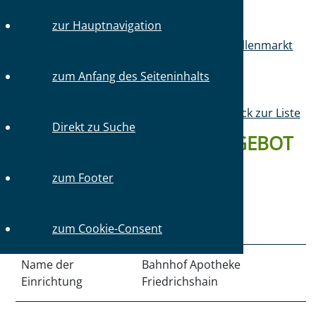
zur Hauptnavigation
Sie sind hier:
Startseite
Mitglieder
Stellenmarkt
Stellenangebote
zum Anfang des Seiteninhalts
Zurück zur Liste
Direkt zu Suche
DETAILS ZUM STELLENANGEBOT
#4236 VOM 29.04.2026
zum Footer
Art der Einrichtung
Apotheke
zum Cookie-Consent
Name der
Bahnhof Apotheke
Einrichtung
Friedrichshain