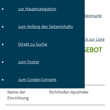
zur Hauptnavigation
Sie sind hier:
Startseite
Mitglieder
Stellenmarkt
Stellenangebote
zum Anfang des Seiteninhalts
Zurück zur Liste
Direkt zu Suche
DETAILS ZUM STELLENANGEBOT
#4265 VOM 04.05.2026
zum Footer
Art der Einrichtung
Apotheke
zum Cookie-Consent
Name der
Richthofen-Apotheke
Einrichtung