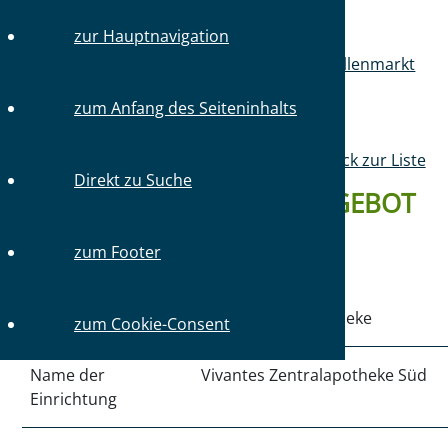
zur Hauptnavigation
Sie sind hier:
Startseite
Mitglieder
Stellenmarkt
Stellenangebote
zum Anfang des Seiteninhalts
Zurück zur Liste
Direkt zu Suche
DETAILS ZUM STELLENANGEBOT
#4301 VOM 08.05.2026
zum Footer
Art der Einrichtung
Krankenhausapotheke
zum Cookie-Consent
Name der
Vivantes Zentralapotheke Süd
Einrichtung