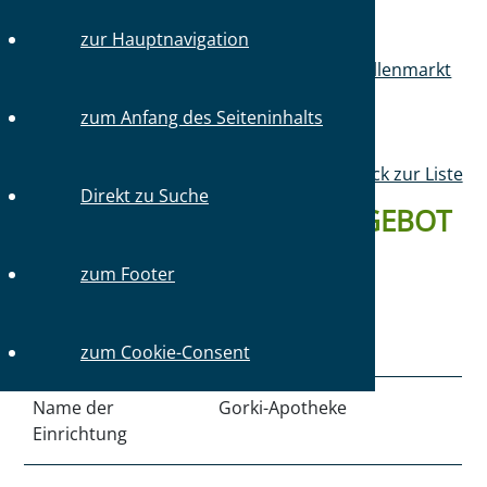
zur Hauptnavigation
Sie sind hier:
Startseite
Mitglieder
Stellenmarkt
Stellenangebote
zum Anfang des Seiteninhalts
Zurück zur Liste
Direkt zu Suche
DETAILS ZUM STELLENANGEBOT
#4481 VOM 12.06.2026
zum Footer
Art der Einrichtung
Apotheke
zum Cookie-Consent
Name der
Gorki-Apotheke
Einrichtung