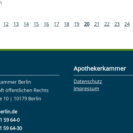
m
12
13
14
15
16
17
18
19
20
21
22
23
24
Apothekerkammer
Datenschutz
kammer Berlin
Impressum
ft öffentlichen Rechts
e 10 | 10179 Berlin
erlin.de
31 59 64-0
31 59 64-30