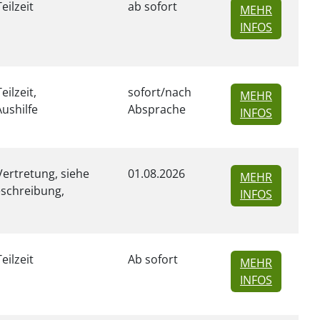
Teilzeit
ab sofort
MEHR
ZU INSER
INFOS
Teilzeit,
sofort/nach
MEHR
ushilfe
Absprache
ZU INSER
INFOS
 Vertretung, siehe
01.08.2026
MEHR
eschreibung,
ZU INSER
INFOS
Teilzeit
Ab sofort
MEHR
ZU INSER
INFOS