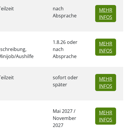
Teilzeit
nach
MEHR
Absprache
ZU INSER
INFOS
1.8.26 oder
MEHR
eschreibung,
nach
ZU INSER
INFOS
 Minijob/Aushilfe
Absprache
Teilzeit
sofort oder
MEHR
später
ZU INSER
INFOS
Mai 2027 /
MEHR
November
ZU INSER
INFOS
2027