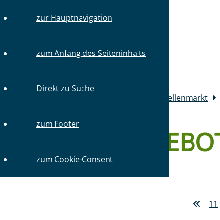
TEL.: 030 / 31 59 64-0
zur Hauptnavigation
SCHNELLN
zum Anfang des Seiteninhalts
Mitglieder
Direkt zu Suche
Sie sind hier:
Startseite
Mitglieder
Stellenmarkt
zum Footer
STELLENANGEBO
zum Cookie-Consent
STELLENANGEBOTE FINDEN:
11