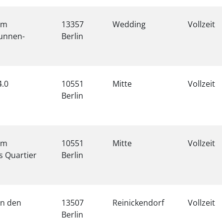
im
13357
Wedding
Vollzeit
unnen-
Berlin
4.0
10551
Mitte
Vollzeit
Berlin
im
10551
Mitte
Vollzeit
s Quartier
Berlin
in den
13507
Reinickendorf
Vollzeit
Berlin