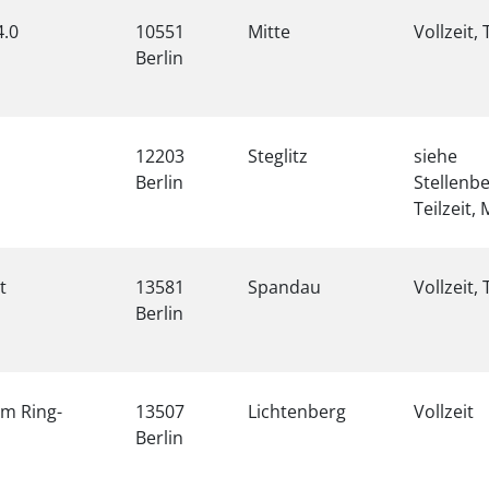
4.0
10551
Mitte
Vollzeit, 
Berlin
s
12203
Steglitz
siehe
Berlin
Stellenb
Teilzeit,
t
13581
Spandau
Vollzeit, 
Berlin
im Ring-
13507
Lichtenberg
Vollzeit
Berlin