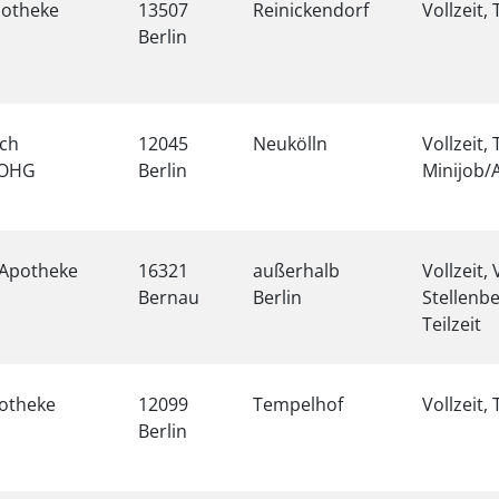
potheke
13507
Reinickendorf
Vollzeit, 
Berlin
ch
12045
Neukölln
Vollzeit, 
 OHG
Berlin
Minijob/A
 Apotheke
16321
außerhalb
Vollzeit,
Bernau
Berlin
Stellenb
Teilzeit
potheke
12099
Tempelhof
Vollzeit, 
Berlin