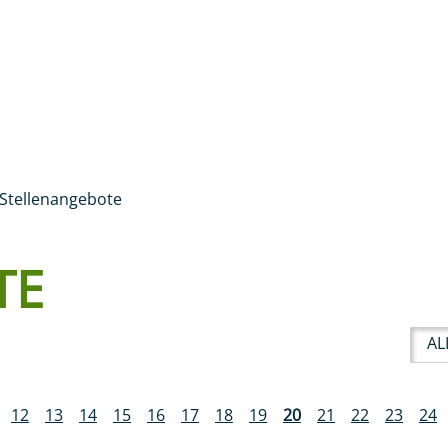
Login Kundenportal
AVIGATION
Suchen
Patient:innen
Medien & P
Stellenangebote
TE
BE
AL
12
13
14
15
16
17
18
19
20
21
22
23
24