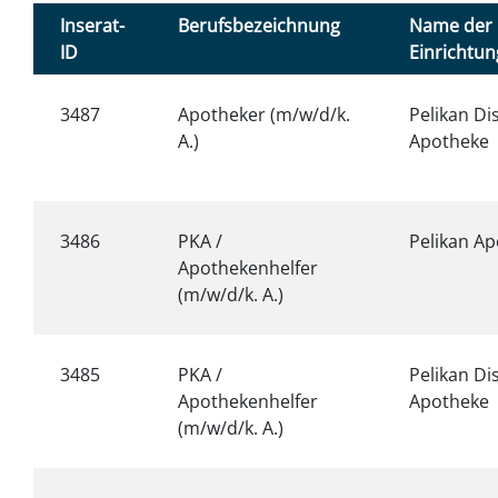
Inserat-
Berufsbezeichnung
Name der
ID
Einrichtun
3487
Apotheker (m/w/d/k.
Pelikan Di
A.)
Apotheke
3486
PKA /
Pelikan A
Apothekenhelfer
(m/w/d/k. A.)
3485
PKA /
Pelikan Di
Apothekenhelfer
Apotheke
(m/w/d/k. A.)