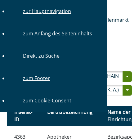
zur Hauptnavigation
Sie sind hier:
Startseite
Mitglieder
Stellenmarkt
Stellenangebote
zum Anfang des Seiteninhalts
STELLENANGEBOTE
Direkt zu Suche
STELLENANGEBOTE FINDEN:
BEZIRK
GEWÄHLT
FRIEDRICHSHAIN
zum Footer
BERUFSBEZEICHNUNG:
GEWÄHLT
APOTHEKER (M/W/D/K. A.)
zum Cookie-Consent
Inserat-
Berufsbezeichnung
Name der
ID
Einrichtung
4363
Apotheker
Bezirksapoth