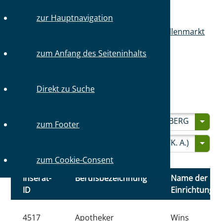
zur Hauptnavigation
Sie sind hier:
Startseite
Mitglieder
Stellenmarkt
Stellenangebote
zum Anfang des Seiteninhalts
STELLENANGEBOTE
Direkt zu Suche
STELLENANGEBOTE FINDEN:
BEZIRK
GEWÄHLT
PRENZLAUER BERG
zum Footer
BERUFSBEZEICHNUNG:
GEWÄHLT
APOTHEKER (M/W/D/K. A.)
zum Cookie-Consent
Inserat-
Berufsbezeichnung
Name der
ID
Einrichtung
4517
Apotheker
Wins