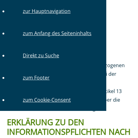
zur Hauptnavigation
Sie sind hier:
Startseite
Datenschutz
zum Anfang des Seiteninhalts
DATENSCHUTZ-
INFORMATIONEN
Direkt zu Suche
Wir nehmen den Schutz Ihrer personenbezogenen
Daten ernst und möchten, dass Sie sich bei der
zum Footer
Nutzung unserer Angebote sicher fühlen.
Nachfolgend informieren wir Sie gemäß Artikel 13
Datenschutzgrundverordnung (DSGVO) über die
zum Cookie-Consent
damit verbundene Datenverarbeitung.
ERKLÄRUNG ZU DEN
INFORMATIONSPFLICHTEN NACH