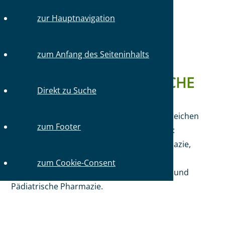
zur Hauptnavigation
Sie sind hier:
Startseite
Mitglieder
Weiterbildung
Weiterbildungsbereiche
zum Anfang des Seiteninhalts
WEITERBILDUNGSBEREICHE
Direkt zu Suche
Ergänzend oder alternativ zu einer
Gebietsbezeichnung kann in folgenden Bereichen
zum Footer
eine Zusatzbezeichnung erworben werden:
Ernährungsberatung, Onkologische Pharmazie,
Geriatrische Pharmazie, Infektiologie,
zum Cookie-Consent
Medikationsmanagement im Krankenhaus und
Pädiatrische Pharmazie.