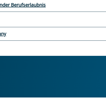
ender Berufserlaubnis
any