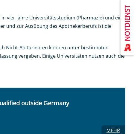
NOTDIENST
 in vier Jahre Universitätsstudium (Pharmazie) und ein
er und zur Ausübung des Apothekerberufs ist die
ch Nicht-Abiturienten können unter bestimmten
ulassung
vergeben. Einige Universitäten nutzen auch die
qualified outside Germany
R APOTHEKER MIT BERUFSABSCHLUSS EINES EU-VERTRAGSST
ZU: T
MEHR