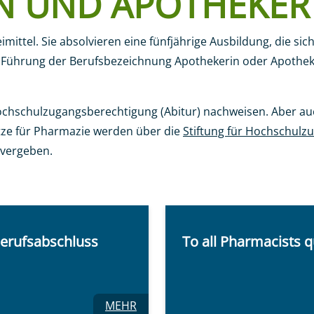
N UND APOTHEKER
ttel. Sie absolvieren eine fünfjährige Ausbildung, die sich
pothekerin und Apotheker
ur Führung der Berufsbezeichnung Apothekerin oder Apothek
hschulzugangsberechtigung (Abitur) nachweisen. Aber au
tze für Pharmazie werden über die
Stiftung für Hochschulz
 vergeben.
Berufsabschluss
To all Pharmacists 
ZU: SIE SIND APOTHEKERIN ODE
MEHR