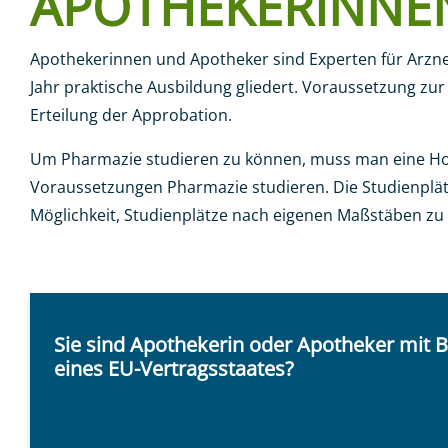
APOTHEKERINNE
Apothekerinnen und Apotheker sind Experten für Arzneimi
Sie sind hier:
Startseite
Mitglieder
Ausbildung
A
Jahr praktische Ausbildung gliedert. Voraussetzung z
Erteilung der Approbation.
Um Pharmazie studieren zu können, muss man eine Hoc
Voraussetzungen Pharmazie studieren. Die Studienplä
Möglichkeit, Studienplätze nach eigenen Maßstäben zu
Sie sind Apothekerin oder Apotheker mit 
eines EU-Vertragsstaates?