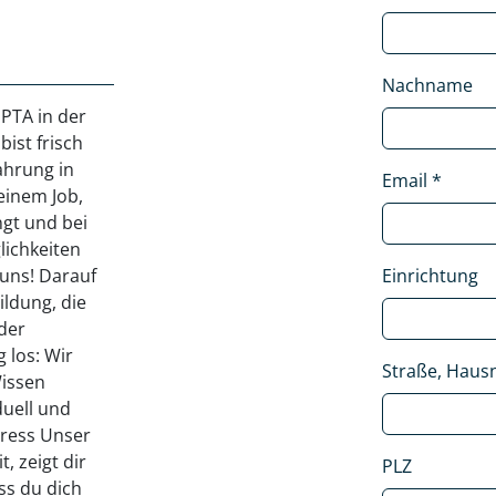
Nachname
 PTA in der
bist frisch
ahrung in
Email
*
einem Job,
ngt und bei
ichkeiten
 uns! Darauf
Einrichtung
ildung, die
 der
g los: Wir
Straße, Hausn
Wissen
duell und
tress Unser
, zeigt dir
PLZ
ss du dich