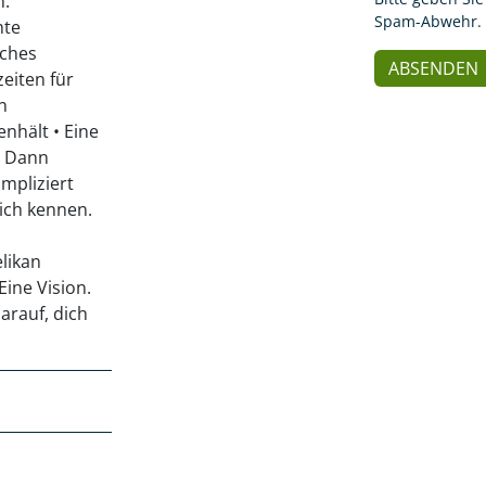
n:
Spam-Abwehr.
hte
iches
zeiten für
n
nhält • Eine
? Dann
mpliziert
lich kennen.
likan
ine Vision.
arauf, dich