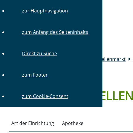
TEL.: 030 / 31 59 64-0
zur Hauptnavigation
SCHNELLN
zum Anfang des Seiteninhalts
Mitglieder
Direkt zu Suche
Sie sind hier:
Startseite
Mitglieder
Stellenmarkt
zum Footer
DETAILS ZUM STELLE
zum Cookie-Consent
Art der Einrichtung
Apotheke