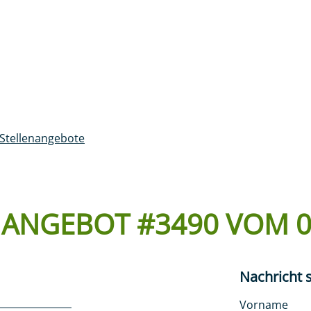
Login Kundenportal
AVIGATION
Suchen
Patient:innen
Medien & P
Stellenangebote
NANGEBOT #3490 VOM 0
Nachricht 
Vorname