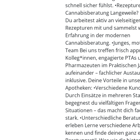
schnell sicher fühlst. •Rezeptur
Cannabisberatung Langeweile? 
Du arbeitest aktiv an vielseitige
Rezepturen mit und sammelst w
Erfahrung in der modernen
Cannabisberatung. •Junges, mot
Team Bei uns treffen frisch app
Kolleg*innen, engagierte PTAs 
Pharmazeuten im Praktischen J
aufeinander – fachlicher Austa
inklusive. Deine Vorteile in uns
Apotheken: •Verschiedene Ku
Durch Einsätze in mehreren St
begegnest du vielfältigen Frag
Situationen – das macht dich fac
stark. •Unterschiedliche Beratu
erleben Lerne verschiedene Ar
kennen und finde deinen ganz 