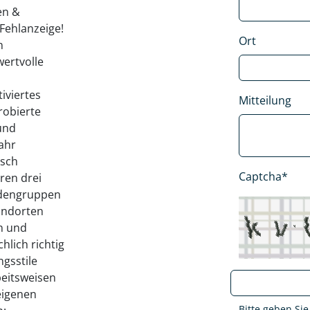
en &
Fehlanzeige!
Ort
n
ertvolle
iviertes
Mitteilung
robierte
und
ahr
usch
Captcha*
eren drei
ndengruppen
andorten
en und
hlich richtig
ngsstile
beitsweisen
eigenen
Bitte geben Sie