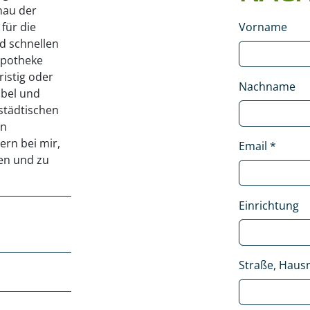
nau der
 für die
Vorname
d schnellen
Apotheke
ristig oder
Nachname
ibel und
städtischen
en
rn bei mir,
Email
*
nen und zu
Einrichtung
Straße, Hausn