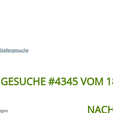
Login Kundenportal
AVIGATION
Suchen
Patient:innen
Medien & P
Stellengesuche
NGESUCHE #4345 VOM 1
NACH
sigen