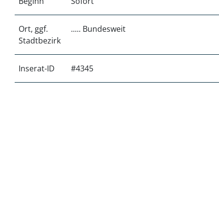
Beginn
Sofort
Ort, ggf.
..... Bundesweit
Stadtbezirk
Inserat-ID
#4345