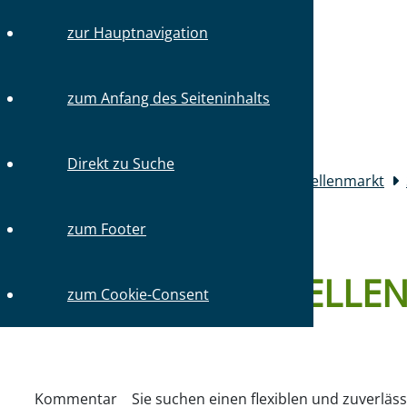
TEL.: 030 / 31 59 64-0
zur Hauptnavigation
SCHNELLN
zum Anfang des Seiteninhalts
Mitglieder
Direkt zu Suche
Sie sind hier:
Startseite
Mitglieder
Stellenmarkt
zum Footer
DETAILS ZUM STELLE
zum Cookie-Consent
Kommentar
Sie suchen einen flexiblen und zuverläs