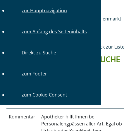
zur Hauptnavigation
Sie sind hier:
Startseite
Mitglieder
Stellenmarkt
Stellengesuche
zum Anfang des Seiteninhalts
Zurück zur Liste
Direkt zu Suche
DETAILS ZUM STELLENGESUCHE
#4420 VOM 31.05.2026
zum Footer
zum Cookie-Consent
Qualifikation
01/2018
Kommentar
Apotheker hilft Ihnen bei
Personalengpässen aller Art. Egal ob
Urlaub oder Krankheit, hier