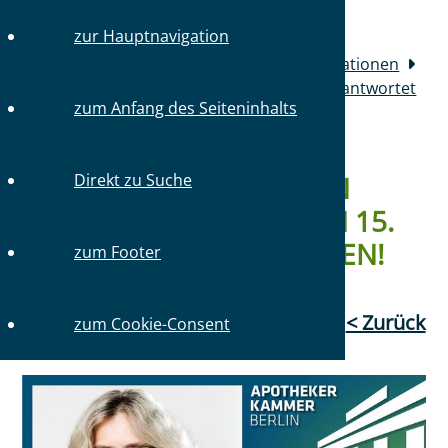
zur Hauptnavigation
Sie sind hier:
Startseite
Medien & Publikationen
Aktuelles
Kammer direkt: Katrin Paul beantwortet
zum Anfang des Seiteninhalts
am 15. Januar 2025 Ihre Fragen!
KAMMER DIREKT: KATRIN
Direkt zu Suche
PAUL BEANTWORTET AM 15.
JANUAR 2025 IHRE FRAGEN!
zum Footer
10.01.2025
< Zurück
zum Cookie-Consent