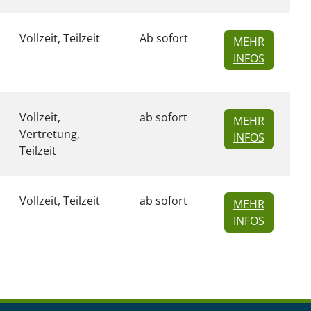
Vollzeit, Teilzeit
Ab sofort
MEHR
ZU INSER
INFOS
Vollzeit,
ab sofort
MEHR
Vertretung,
ZU INSER
INFOS
Teilzeit
Vollzeit, Teilzeit
ab sofort
MEHR
ZU INSER
INFOS