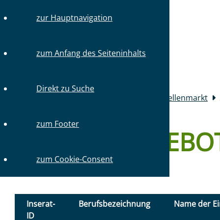
TEL.: 030 / 31 59 64-0
zur Hauptnavigation
SCHNELLN
zum Anfang des Seiteninhalts
Mitglieder
Direkt zu Suche
Sie sind hier:
Startseite
Mitglieder
Stellenmarkt
zum Footer
STELLENANGEBO
zum Cookie-Consent
STELLENANGEBOTE FINDEN:
Inserat-
Berufsbezeichnung
Name der Ei
ID